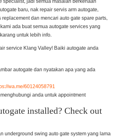
 specialist, jadi semua masalah berkenaan
ogate baru, nak repair servis arm autogate,
 replacement dan mencari auto gate spare parts,
 kami ada buat semua autogate services yang
karang untuk lebih info.
r service Klang Valley! Baiki autogate anda
mbar autogate dan nyatakan apa yang ada
tps://wa.me/60124058791
n menghubungi anda untuk appointment
utogate installed? Check out
an underground swing auto gate system yang lama