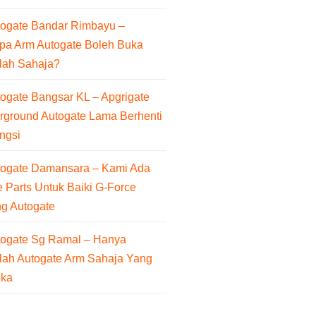
togate Bandar Rimbayu –
pa Arm Autogate Boleh Buka
lah Sahaja?
ogate Bangsar KL – Apgrigate
rground Autogate Lama Berhenti
ngsi
togate Damansara – Kami Ada
 Parts Untuk Baiki G-Force
ng Autogate
togate Sg Ramal – Hanya
lah Autogate Arm Sahaja Yang
uka