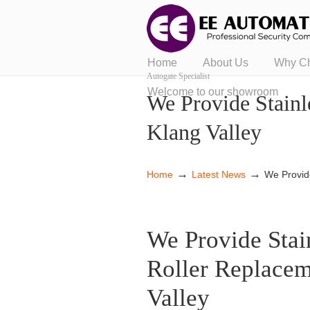
Home
About Us
Why C
Autogate Specialist
Welcome to our showroom
We Provide Stainl
Klang Valley
→
→
Home
Latest News
We Provide
We Provide Stai
Roller Replacem
Valley