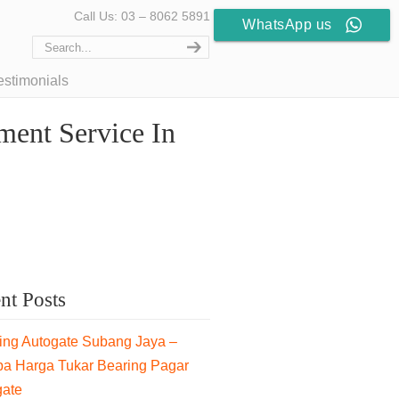
Call Us: 03 – 8062 5891
WhatsApp us
estimonials
ment Service In
nt Posts
ng Autogate Subang Jaya –
pa Harga Tukar Bearing Pagar
gate