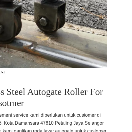
ra
s Steel Autogate Roller For
sotmer
acement service kami diperlukan untuk customer di
 5, Kota Damansara 47810 Petaling Jaya Selangor
 kami gantikan roda tayar autogate untuk customer