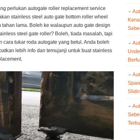
ng perlukan autogate roller replacement service
Au
 stainless steel auto gate bottom roller wheel
Kena
n tahan lama. Boleh ke walaupun auto gate design
Sebe
inless steel gate roller? Boleh, tiada masalah, tapi
 cara tukar roda autogate yang betul. Anda boleh
Aut
tkan lebih info dan temujanji untuk buat stainless
Unde
placement.
Berfu
Au
Spare
Slidi
Au
Sebe
Terb