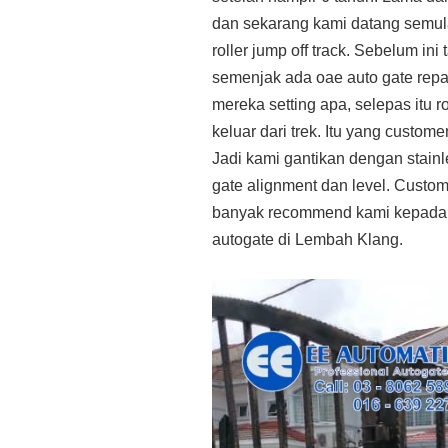
dan sekarang kami datang semula
roller jump off track. Sebelum in
semenjak ada oae auto gate repai
mereka setting apa, selepas itu 
keluar dari trek. Itu yang customer
Jadi kami gantikan dengan stainle
gate alignment dan level. Custo
banyak recommend kami kepada k
autogate di Lembah Klang.