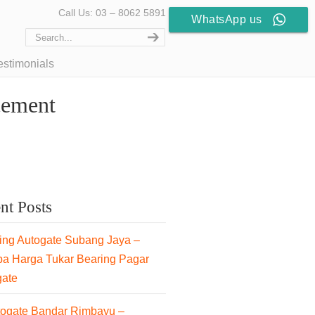
Call Us: 03 – 8062 5891
WhatsApp us
estimonials
cement
nt Posts
ng Autogate Subang Jaya –
pa Harga Tukar Bearing Pagar
gate
togate Bandar Rimbayu –