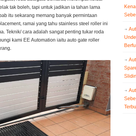
Kena
elak tak boleh, tapi untuk jadikan ia tahan lama
Sebe
ebab itu sekarang memang banyak permintaan
placement, ramai yang tahu stainless steel roller ini
Aut
ma. Teknik/ cara adalah sangat penting tukar roda
Unde
ungi kami EE Automation iaitu auto gate roller
Berfu
arang.
Au
Spare
Slidi
Au
Sebe
Terb