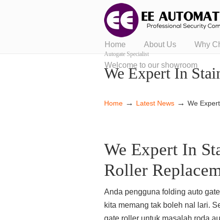
Home
About Us
Why C
Autogate Specialist
Welcome to our showroom
We Expert In Stai
→
→
Home
Latest News
We Expert 
We Expert In Sta
Roller Replace
Anda pengguna folding auto gate 
kita memang tak boleh nal lari. Se
gate roller untuk masalah roda a