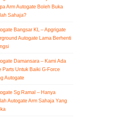
pa Arm Autogate Boleh Buka
lah Sahaja?
ogate Bangsar KL – Apgrigate
rground Autogate Lama Berhenti
ngsi
togate Damansara – Kami Ada
 Parts Untuk Baiki G-Force
ng Autogate
togate Sg Ramal – Hanya
lah Autogate Arm Sahaja Yang
uka