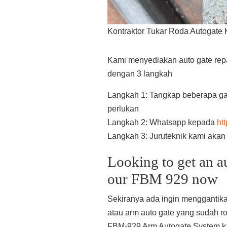
Kontraktor Tukar Roda Autogate
Kami menyediakan auto gate repai
dengan 3 langkah
Langkah 1: Tangkap beberapa ga
perlukan
Langkah 2: Whatsapp kepada
ht
Langkah 3: Juruteknik kami aka
Looking to get an a
our FBM 929 now
Sekiranya ada ingin menggantik
atau arm auto gate yang sudah 
FBM-929 Arm Autogate System k