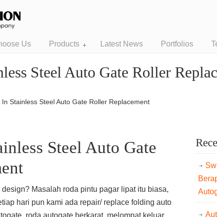
hoose Us
Products
Latest News
Portfolios
T
nless Steel Auto Gate Roller Repla
In Stainless Steel Auto Gate Roller Replacement
Rece
inless Steel Auto Gate
ment
Swi
Bera
design? Masalah roda pintu pagar lipat itu biasa,
Auto
tiap hari pun kami ada repair/ replace folding auto
Au
utogate, roda autogate berkarat, melompat keluar