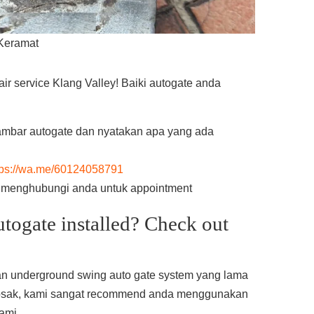
 Keramat
r service Klang Valley! Baiki autogate anda
mbar autogate dan nyatakan apa yang ada
tps://wa.me/60124058791
n menghubungi anda untuk appointment
utogate installed? Check out
an underground swing auto gate system yang lama
rosak, kami sangat recommend anda menggunakan
ami.