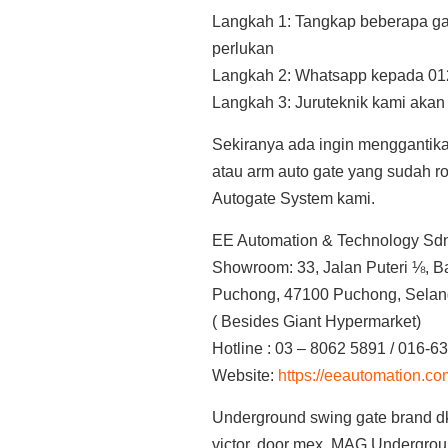
Langkah 1: Tangkap beberapa ga
perlukan
Langkah 2: Whatsapp kepada 01
Langkah 3: Juruteknik kami aka
Sekiranya ada ingin menggantik
atau arm auto gate yang sudah 
Autogate System kami.
EE Automation & Technology Sd
Showroom: 33, Jalan Puteri ⅛, B
Puchong, 47100 Puchong, Selan
( Besides Giant Hypermarket)
Hotline : 03 – 8062 5891 / 016-6
Website:
https://eeautomation.c
Underground swing gate brand dk
victor, door mex, MAG Undergrou