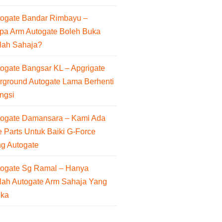
togate Bandar Rimbayu –
pa Arm Autogate Boleh Buka
lah Sahaja?
ogate Bangsar KL – Apgrigate
rground Autogate Lama Berhenti
ngsi
togate Damansara – Kami Ada
 Parts Untuk Baiki G-Force
ng Autogate
togate Sg Ramal – Hanya
lah Autogate Arm Sahaja Yang
uka