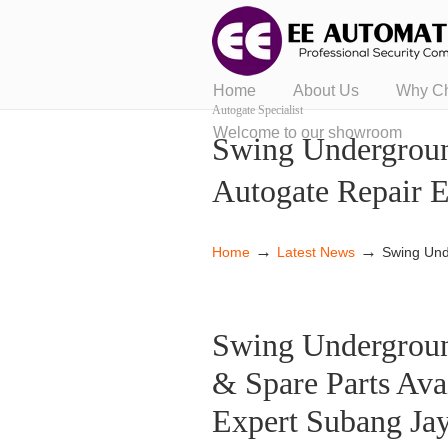
Home
About Us
Why C
Autogate Specialist
Welcome to our showroom
Swing Underground
Autogate Repair E
→
→
Home
Latest News
Swing Und
Swing Undergroun
& Spare Parts Ava
Expert Subang Ja