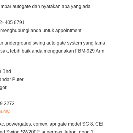
mbar autogate dan nyatakan apa yang ada
2- 405 8791
n menghubungi anda untuk appointment
an underground swing auto gate system yang lama
rosak, lebih baik anda menggunakan FBM-929 Arm
n Bhd
andar Puteri
gor.
39 2272
om.my
.
c, powergates, comex, aprigate model SG 8, CEI,
nd Swing SW200P, supermax, letron, good 1,