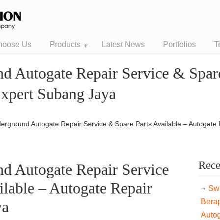
hoose Us
Products
Latest News
Portfolios
T
 Autogate Repair Service & Spare
xpert Subang Jaya
erground Autogate Repair Service & Spare Parts Available – Autogate
Rece
d Autogate Repair Service
ilable – Autogate Repair
Swi
Bera
ya
Auto