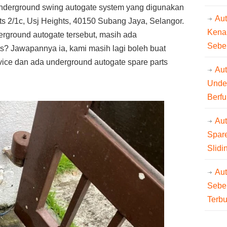
nderground swing autogate system yang digunakan
Au
ts 2/1c, Usj Heights, 40150 Subang Jaya, Selangor.
Kena
erground autogate tersebut, masih ada
Sebe
ts? Jawapannya ia, kami masih lagi boleh buat
vice dan ada underground autogate spare parts
Aut
Unde
Berfu
Au
Spare
Slidi
Au
Sebe
Terb