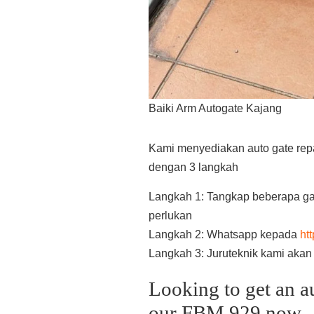
Baiki Arm Autogate Kajang
Kami menyediakan auto gate repai
dengan 3 langkah
Langkah 1: Tangkap beberapa ga
perlukan
Langkah 2: Whatsapp kepada
ht
Langkah 3: Juruteknik kami aka
Looking to get an a
our FBM 929 now