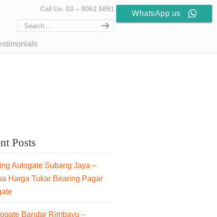
Call Us: 03 – 8062 5891
WhatsApp us
estimonials
nt Posts
ng Autogate Subang Jaya –
pa Harga Tukar Bearing Pagar
gate
togate Bandar Rimbayu –