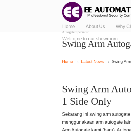
Home
About Us
Why C
Autogate Specialist
Welcome to our showroom
Swing Arm Autoga
→
→
Home
Latest News
Swing Arm
Swing Arm Auto
1 Side Only
Sekarang ini swing arm autogate
menggunakaan arm autogate lai
Arm Autogate kami (baru). Autoga