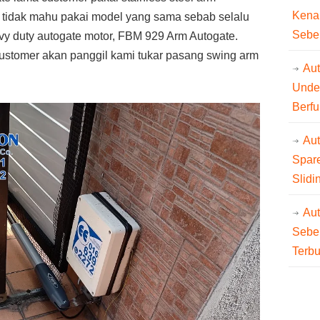
Kena
r tidak mahu pakai model yang sama sebab selalu
Sebe
y duty autogate motor, FBM 929 Arm Autogate.
 customer akan panggil kami tukar pasang swing arm
Aut
Unde
Berfu
Au
Spare
Slidi
Au
Sebe
Terb