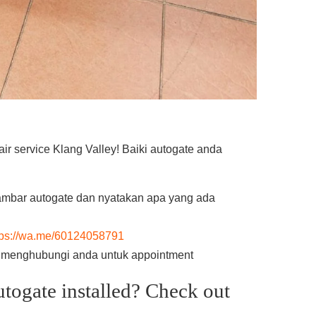
r service Klang Valley! Baiki autogate anda
mbar autogate dan nyatakan apa yang ada
tps://wa.me/60124058791
n menghubungi anda untuk appointment
utogate installed? Check out