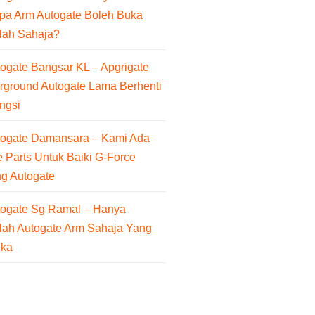
pa Arm Autogate Boleh Buka
lah Sahaja?
ogate Bangsar KL – Apgrigate
rground Autogate Lama Berhenti
ngsi
togate Damansara – Kami Ada
 Parts Untuk Baiki G-Force
ng Autogate
togate Sg Ramal – Hanya
lah Autogate Arm Sahaja Yang
uka