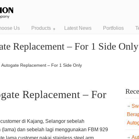
hoose Us
Products
Latest News
Portfolios
T
te Replacement – For 1 Side Only
 Autogate Replacement – For 1 Side Only
Rece
gate Replacement – For
Swi
Bera
 customer di Kajang, Selangor sebelah
Auto
n (lama) dan sebelah lagi menggunakan FBM 929
Au
te lama customer pakai stainless steel arm