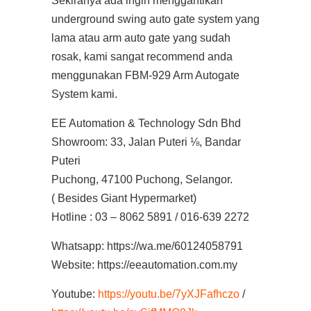
Sekiranya ada ingin menggantikan
underground swing auto gate system yang
lama atau arm auto gate yang sudah
rosak, kami sangat recommend anda
menggunakan FBM-929 Arm Autogate
System kami.
EE Automation & Technology Sdn Bhd
Showroom: 33, Jalan Puteri ⅛, Bandar
Puteri
Puchong, 47100 Puchong, Selangor.
( Besides Giant Hypermarket)
Hotline : 03 – 8062 5891 / 016-639 2272
Whatsapp: https://wa.me/60124058791
Website: https://eeautomation.com.my
Youtube:
https://youtu.be/7yXJFafhczo
/