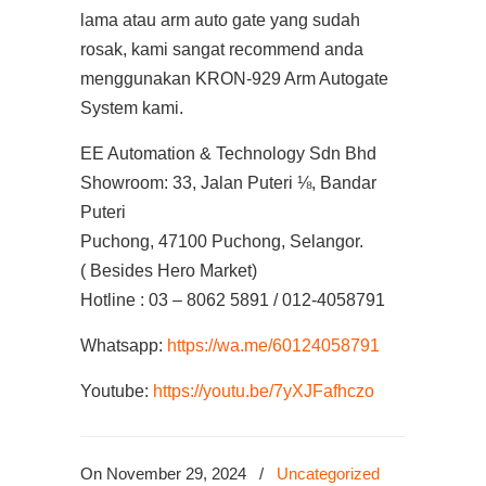
lama atau arm auto gate yang sudah
rosak, kami sangat recommend anda
menggunakan KRON-929 Arm Autogate
System kami.
EE Automation & Technology Sdn Bhd
Showroom: 33, Jalan Puteri ⅛, Bandar
Puteri
Puchong, 47100 Puchong, Selangor.
( Besides Hero Market)
Hotline : 03 – 8062 5891 / 012-4058791
Whatsapp:
https://wa.me/60124058791
Youtube:
https://youtu.be/7yXJFafhczo
On November 29, 2024
/
Uncategorized