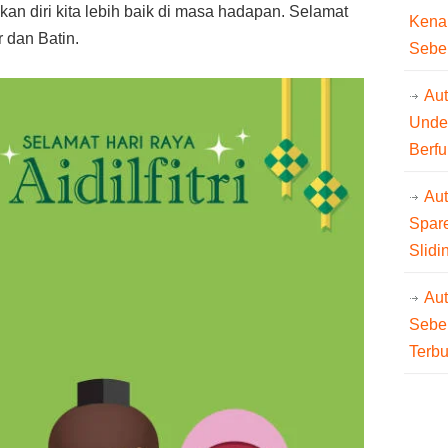
kan diri kita lebih baik di masa hadapan. Selamat
Kena
r dan Batin.
Sebe
Aut
Unde
Berfu
Au
Spare
Slidi
Au
Sebe
Terb