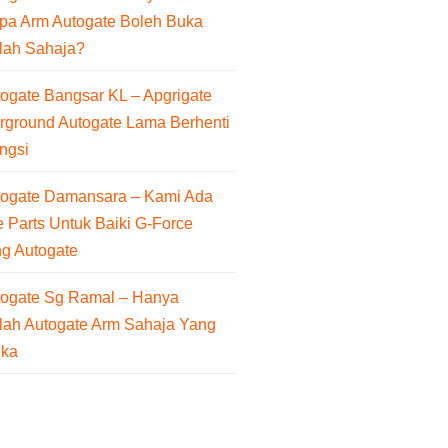
pa Arm Autogate Boleh Buka
lah Sahaja?
ogate Bangsar KL – Apgrigate
rground Autogate Lama Berhenti
ngsi
togate Damansara – Kami Ada
 Parts Untuk Baiki G-Force
ng Autogate
togate Sg Ramal – Hanya
lah Autogate Arm Sahaja Yang
uka