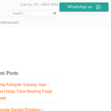
Call Us: 03 – 8062 5891
WhatsApp us
estimonials
nt Posts
ng Autogate Subang Jaya –
pa Harga Tukar Bearing Pagar
gate
togate Bandar Rimbayu –