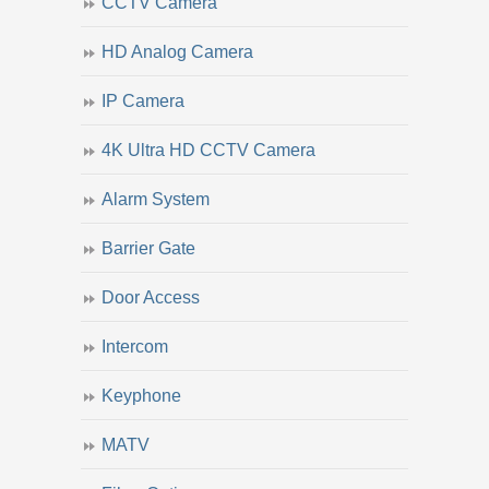
CCTV Camera
HD Analog Camera
IP Camera
4K Ultra HD CCTV Camera
Alarm System
Barrier Gate
Door Access
Intercom
Keyphone
MATV