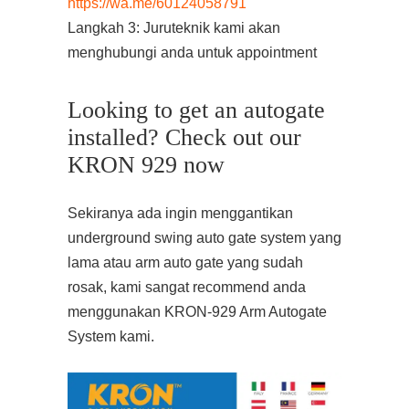
https://wa.me/60124058791
Langkah 3: Juruteknik kami akan
menghubungi anda untuk appointment
Looking to get an autogate
installed? Check out our
KRON 929 now
Sekiranya ada ingin menggantikan
underground swing auto gate system yang
lama atau arm auto gate yang sudah
rosak, kami sangat recommend anda
menggunakan KRON-929 Arm Autogate
System kami.