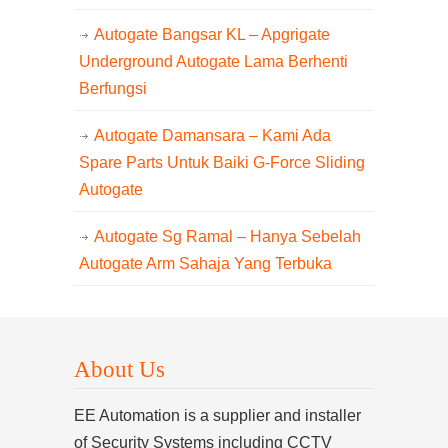
Autogate Bangsar KL – Apgrigate
Underground Autogate Lama Berhenti
Berfungsi
Autogate Damansara – Kami Ada
Spare Parts Untuk Baiki G-Force Sliding
Autogate
Autogate Sg Ramal – Hanya Sebelah
Autogate Arm Sahaja Yang Terbuka
About Us
EE Automation is a supplier and installer
of Security Systems including CCTV