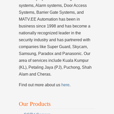
systems, Alarm systems, Door Access
Systems, Barrier Gate Systems, and
MATV.EE Automation has been in
business since 1998 and has become a
nationally recognized leader in the
security industry and has partnered with
companies like Super Guard, Skycam,
Samsung, Paradox and Panasonic. Our
area of services include Kuala Kumpur
(KL), Petaling Jaya (PJ), Puchong, Shah
Alam and Cheras.
Find out more about us
here
.
Our Products