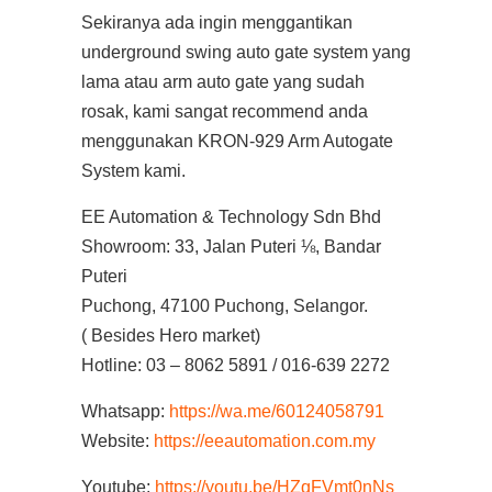
Sekiranya ada ingin menggantikan
underground swing auto gate system yang
lama atau arm auto gate yang sudah
rosak, kami sangat recommend anda
menggunakan KRON-929 Arm Autogate
System kami.
EE Automation & Technology Sdn Bhd
Showroom: 33, Jalan Puteri ⅛, Bandar
Puteri
Puchong, 47100 Puchong, Selangor.
( Besides Hero market)
Hotline: 03 – 8062 5891 / 016-639 2272
Whatsapp:
https://wa.me/60124058791
Website:
https://eeautomation.com.my
Youtube:
https://youtu.be/HZqFVmt0nNs