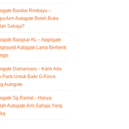
togate Bandar Rimbayu –
pa Arm Autogate Boleh Buka
lah Sahaja?
ogate Bangsar KL – Apgrigate
rground Autogate Lama Berhenti
ngsi
togate Damansara – Kami Ada
 Parts Untuk Baiki G-Force
ng Autogate
togate Sg Ramal – Hanya
lah Autogate Arm Sahaja Yang
uka