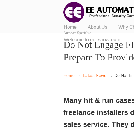
Home
About Us
Why C
Autogate Specialist
Welcome to our showroom
Do Not Engage F
Prepare To Provid
→
→
Home
Latest News
Do Not En
Many hit & run cases
freelance installers 
sales service. They 