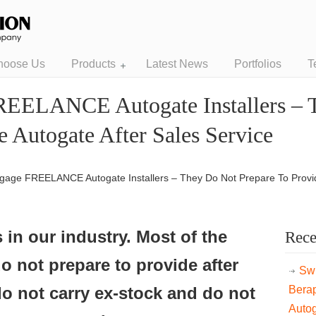
hoose Us
Products
Latest News
Portfolios
T
REELANCE Autogate Installers – 
e Autogate After Sales Service
gage FREELANCE Autogate Installers – They Do Not Prepare To Provide
 in our industry. Most of the
Rece
do not prepare to provide after
Swi
do not carry ex-stock and do not
Bera
Auto