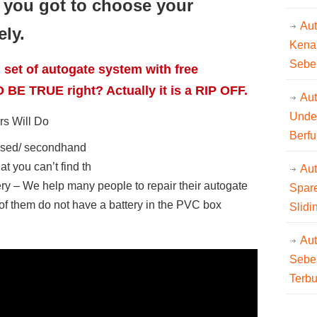
o you got to choose your
Au
ly.
Kena
Sebe
 set of autogate system with free
 BE TRUE right? Actually it is a RIP OFF.
Aut
Unde
rs Will Do
Berfu
used/ secondhand
 you can’t find th
Au
ry – We help many people to repair their autogate
Spare
f them do not have a battery in the PVC box
Slidi
Au
Sebe
Terb