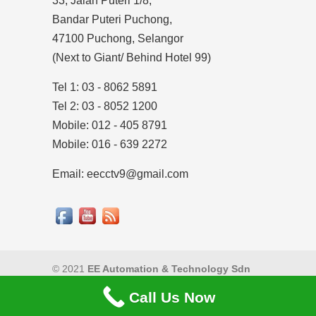
33, Jalan Puteri 1/8,
Bandar Puteri Puchong,
47100 Puchong, Selangor
(Next to Giant/ Behind Hotel 99)
Tel 1: 03 - 8062 5891
Tel 2: 03 - 8052 1200
Mobile: 012 - 405 8791
Mobile: 016 - 639 2272
Email: eecctv9@gmail.com
© 2021
EE Automation & Technology Sdn
Bhd
|
Privacy Policy
Call Us Now
Back to Top