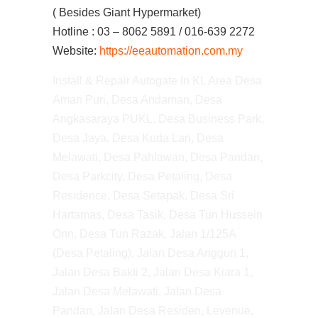
( Besides Giant Hypermarket)
Hotline : 03 – 8062 5891 / 016-639 2272
Website:
https://eeautomation.com.my
Install & Repair Autogate In KL Area Desa
Aman Puri, Desa Andaman, Desa
Angkasaraya PUKL, Desa Business Park,
Desa Jaya, Desa Kuda Lari, Desa
Melawati, Desa Pahlawan, Desa Pandan,
Desa Parkcity, Desa Petaling, Desa
Residence, Desa Setapak, Desa Sri
Hartamas, Desa Tasik, Desa Tun Hussein
Onn, Desa Tun Razak, Jalan 1/125A
(Desa Petaling), Jalan Desa Anggun 1,
Jalan Desa Bakti 2, Jalan Desa Kiara 1,
Jalan Desa Melawati, Jalan Desa
Pandan, Jalan Desa Residen, Levenue,