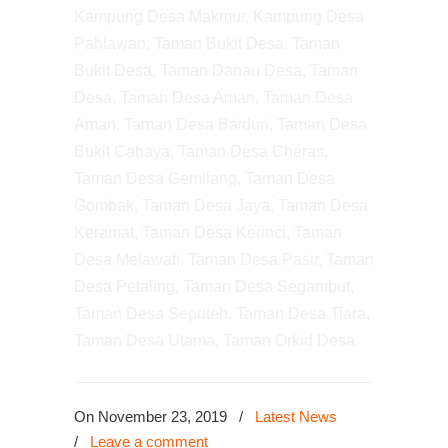
Kampung Desa Makmur, Kampung Desa
Pahlawan, Taman Bukit Desa, Taman
Bukit Desa, Taman Danau Desa, Taman
Desa, Taman Desa Aman, Taman Desa
Aman, Taman Desa Baiduri, Taman Desa
Bukit Cahaya, Taman Desa Cheras,
Taman Desa Gemilang, Taman Desa
Gombak, Taman Desa Jaya, Taman Desa
Keramat, Taman Desa Kerinci, Taman
Desa Melawati, Taman Desa Pasir, Taman
Desa Petaling, Taman Desa Segambut,
Taman Desa Seputeh, Taman Desa Tiara,
Taman Desa Utama, Taman Orkid Desa.
On November 23, 2019
/
Latest News
/
Leave a comment