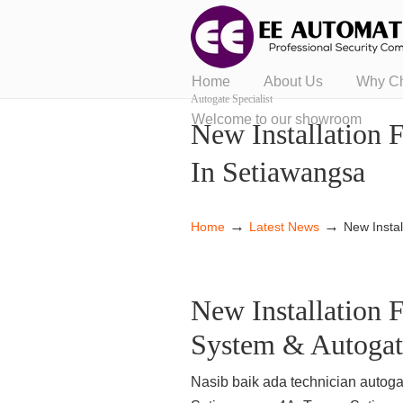
Home
About Us
Why C
Autogate Specialist
Welcome to our showroom
New Installation
In Setiawangsa
→
→
Home
Latest News
New Insta
New Installation
System & Autogat
Nasib baik ada technician autoga