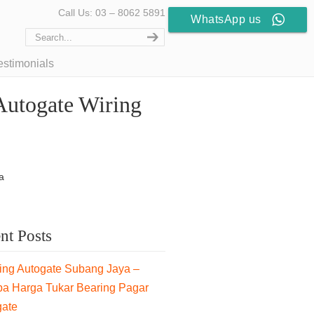
Call Us: 03 – 8062 5891
WhatsApp us
estimonials
Autogate Wiring
a
nt Posts
ng Autogate Subang Jaya –
pa Harga Tukar Bearing Pagar
gate