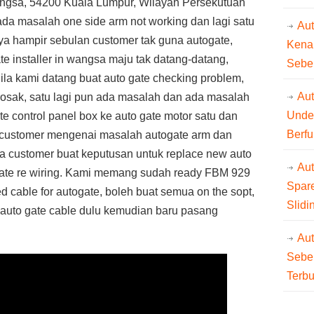
ngsa, 54200 Kuala Lumpur, Wilayah Persekutuan
a masalah one side arm not working dan lagi satu
Au
a hampir sebulan customer tak guna autogate,
Kena
te installer in wangsa maju tak datang-datang,
Sebe
a kami datang buat auto gate checking problem,
Aut
osak, satu lagi pun ada masalah dan ada masalah
Unde
ate control panel box ke auto gate motor satu dan
Berfu
 customer mengenai masalah autogate arm dan
ya customer buat keputusan untuk replace new auto
Au
gate re wiring. Kami memang sudah ready FBM 929
Spare
 cable for autogate, boleh buat semua on the sopt,
Slidi
au auto gate cable dulu kemudian baru pasang
Au
Sebe
Terb