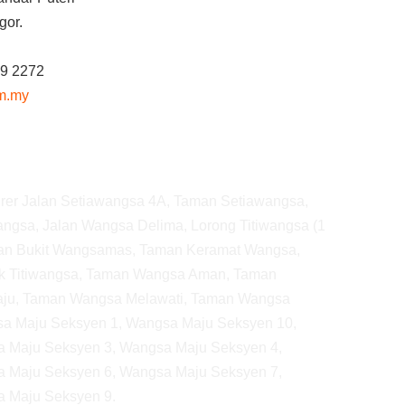
gor.
39 2272
om.my
pairer Jalan Setiawangsa 4A, Taman Setiawangsa,
wangsa, Jalan Wangsa Delima, Lorong Titiwangsa (1
aman Bukit Wangsamas, Taman Keramat Wangsa,
k Titiwangsa, Taman Wangsa Aman, Taman
ju, Taman Wangsa Melawati, Taman Wangsa
sa Maju Seksyen 1, Wangsa Maju Seksyen 10,
 Maju Seksyen 3, Wangsa Maju Seksyen 4,
 Maju Seksyen 6, Wangsa Maju Seksyen 7,
 Maju Seksyen 9.