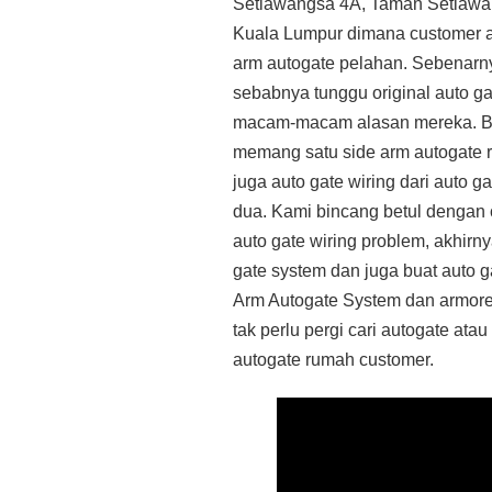
Setiawangsa 4A, Taman Setiawa
Kuala Lumpur dimana customer ad
arm autogate pelahan. Sebenarny
sebabnya tunggu original auto ga
macam-macam alasan mereka. Bil
memang satu side arm autogate r
juga auto gate wiring dari auto g
dua. Kami bincang betul dengan
auto gate wiring problem, akhirn
gate system dan juga buat auto 
Arm Autogate System dan armored
tak perlu pergi cari autogate at
autogate rumah customer.