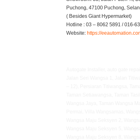
Puchong, 47100 Puchong, Selan
( Besides Giant Hypermarket)
Hotline : 03 – 8062 5891 / 016-6
Website:
https://eeautomation.c
Autogate Installer, auto gate re
Jalan Seri Wangsa 1, Jalan Titi
– 12), Persiaran Titiwangsa, T
Taman Setiawangsa, Taman Tasi
Wangsa Jaya, Taman Wangsa Ma
Permai, Villa Wangsamas, Wang
Wangsa Maju Seksyen 2, Wangsa
Wangsa Maju Seksyen 5, Wangsa
Wangsa Maju Seksyen 8, Wangsa