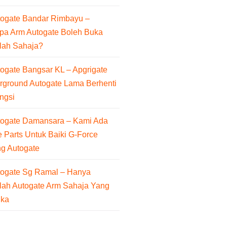
togate Bandar Rimbayu –
pa Arm Autogate Boleh Buka
lah Sahaja?
ogate Bangsar KL – Apgrigate
rground Autogate Lama Berhenti
ngsi
togate Damansara – Kami Ada
 Parts Untuk Baiki G-Force
ng Autogate
togate Sg Ramal – Hanya
lah Autogate Arm Sahaja Yang
uka