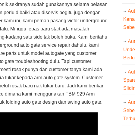
ktronik sekiranya sudah gunakannya selama belasan
Au
 perlu dibaiki atau diservis begitu juga dengan
Kena
r kami ini, kami pernah pasang victor underground
Sebe
lalu. Minggu lepas baru start ada masalah
ng-kadang satu side tak boleh buka. Kami beritahu
Aut
rground auto gate service repair dahulu, kami
Unde
re parts untuk model autogate yang customer
Berfu
to gate troubleshooting dulu. Tapi customer
 mesti rosak punya dan customer tanya kami ada
Au
dia tukar kepada arm auto gate system. Customer
Spare
etul rosak baru nak tukar baru. Jadi kami berikan
Slidi
rice dimana kami menggunakan FBM 929 Arm
k folding auto gate design dan swing auto gate.
Au
Sebe
Terb