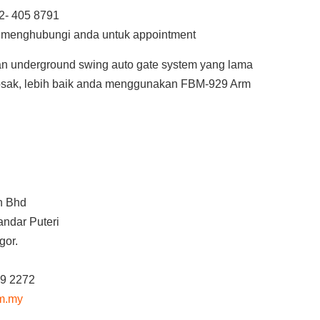
2- 405 8791
n menghubungi anda untuk appointment
an underground swing auto gate system yang lama
rosak, lebih baik anda menggunakan FBM-929 Arm
n Bhd
andar Puteri
gor.
39 2272
om.my