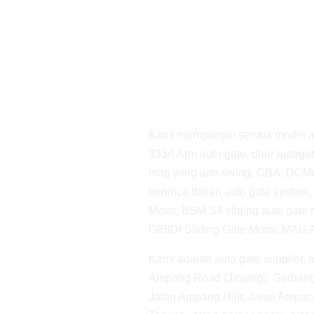
Kami mempunyai semua model aut
333A Arm auto gate, dnor autoga
mag wing arm swing, GBA, DCMot
beninca italian auto gate system
Motor, BSM S4 sliding auto gate
GIBIDI Sliding Gate Motor, MAG 
Kami adalah auto gate supplier, a
Ampang Road (Jinjang), Gerbang
Jalan Ampang Hilir, Jalan Ampang