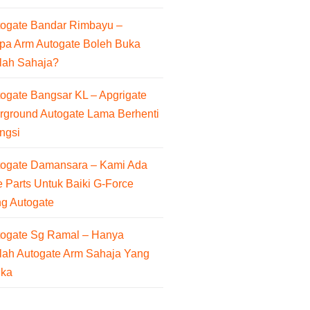
togate Bandar Rimbayu –
pa Arm Autogate Boleh Buka
lah Sahaja?
ogate Bangsar KL – Apgrigate
rground Autogate Lama Berhenti
ngsi
togate Damansara – Kami Ada
 Parts Untuk Baiki G-Force
ng Autogate
togate Sg Ramal – Hanya
lah Autogate Arm Sahaja Yang
uka