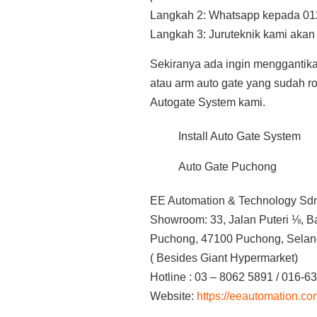
Langkah 2: Whatsapp kepada 01
Langkah 3: Juruteknik kami aka
Sekiranya ada ingin menggantik
atau arm auto gate yang sudah 
Autogate System kami.
Install Auto Gate System
Auto Gate Puchong
EE Automation & Technology Sd
Showroom: 33, Jalan Puteri ⅛, B
Puchong, 47100 Puchong, Selan
( Besides Giant Hypermarket)
Hotline : 03 – 8062 5891 / 016-6
Website:
https://eeautomation.c