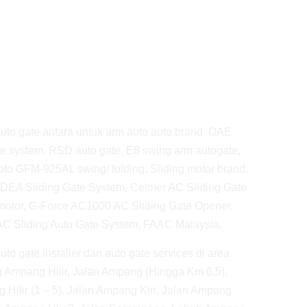
o gate antara untuk arm auto auto brand, OAE
te system, RSD auto gate, E8 swing arm autogate,
o GFM-925AL swing/ folding. Sliding motor brand,
, DEA Sliding Gate System, Celmer AC Sliding Gate
 motor, G-Force AC1000 AC Sliding Gate Opener,
AC Sliding Auto Gate System, FAAC Malaysia.
uto gate installer dan auto gate services di area
 Ampang Hilir, Jalan Ampang (Hingga Km 6.5),
 Hilir (1 – 5), Jalan Ampang Kiri, Jalan Ampang