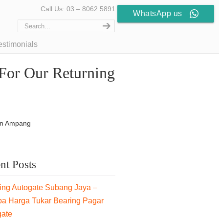
Call Us: 03 – 8062 5891
WhatsApp us
estimonials
For Our Returning
 In Ampang
nt Posts
ng Autogate Subang Jaya –
pa Harga Tukar Bearing Pagar
gate