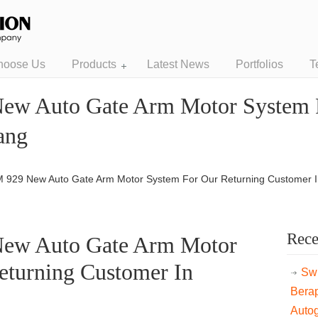
hoose Us
Products
Latest News
Portfolios
T
New Auto Gate Arm Motor System 
ang
BM 929 New Auto Gate Arm Motor System For Our Returning Customer
Rece
New Auto Gate Arm Motor
eturning Customer In
Swi
Bera
Auto