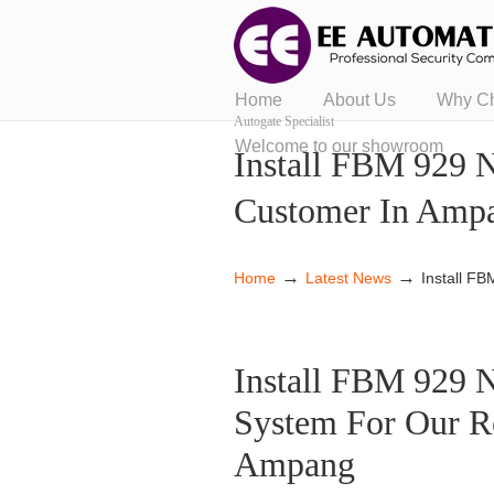
Home
About Us
Why C
Autogate Specialist
Welcome to our showroom
Install FBM 929 
Customer In Amp
→
→
Home
Latest News
Install F
Install FBM 929 
System For Our R
Ampang