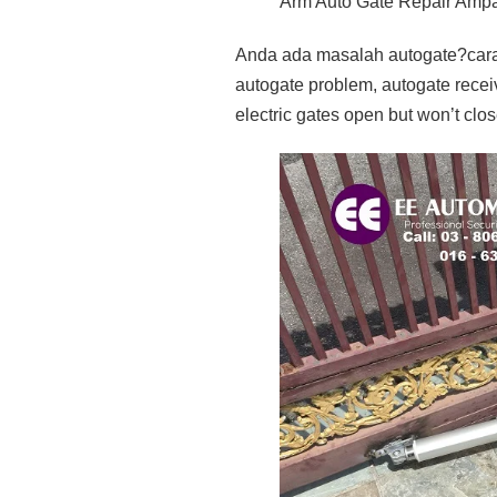
Arm Auto Gate Repair Amp
Anda ada masalah autogate?cara r
autogate problem, autogate receiv
electric gates open but won’t clo