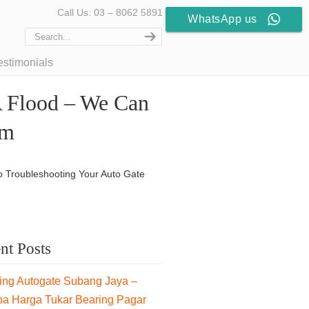
Call Us: 03 – 8062 5891
WhatsApp us
estimonials
A Flood – We Can
em
To Troubleshooting Your Auto Gate
nt Posts
ng Autogate Subang Jaya –
pa Harga Tukar Bearing Pagar