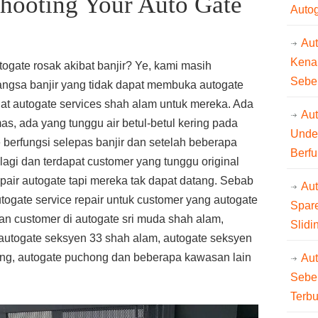
hooting Your Auto Gate
Auto
Au
Kena
gate rosak akibat banjir? Ye, kami masih
Sebe
ngsa banjir yang tidak dapat membuka autogate
t autogate services shah alam untuk mereka. Ada
Aut
s, ada yang tunggu air betul-betul kering pada
Unde
 berfungsi selepas banjir dan setelah beberapa
Berfu
 lagi dan terdapat customer yang tunggu original
epair autogate tapi mereka tak dapat datang. Sebab
Au
togate service repair untuk customer yang autogate
Spare
an customer di autogate sri muda shah alam,
Slidi
autogate seksyen 33 shah alam, autogate seksyen
lang, autogate puchong dan beberapa kawasan lain
Au
Sebe
Terb