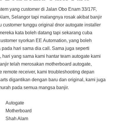
ystem yang customer di Jalan Obo Enam 33/17F,
am, Selangor tapi malangnya rosak akibat banjir
customer tunggu original dnor autogate installer
ereka kata boleh datang tapi sekarang cuba
n customer syorkan EE Automation, yang boleh
pada hari sama dia call. Sama juga seperti
l, hari yang sama kami hantar team autogate kami
anjir telah merosakan motherboard autogate,
e remote receiver, kami troubleshooting depan
arts digantikan dengan baru dan original, kami juga
r murah pada semua mangsa banjir.
Autogate
Motherboard
Shah Alam