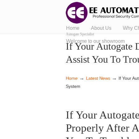
Home
About Us
Why C
Autogate Specialist
Welcome to our showroom
If Your Autogate 
Assist You To Tro
→
→
Home
Latest News
If Your Au
System
If Your Autogat
Properly After 