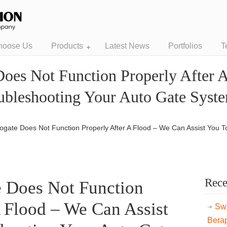
hoose Us
Products
Latest News
Portfolios
T
Does Not Function Properly After 
ubleshooting Your Auto Gate Syst
togate Does Not Function Properly After A Flood – We Can Assist You 
Rece
e Does Not Function
A Flood – We Can Assist
Swi
Bera