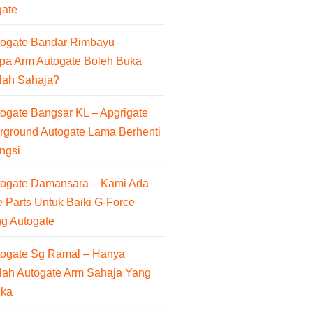
gate
togate Bandar Rimbayu –
pa Arm Autogate Boleh Buka
lah Sahaja?
ogate Bangsar KL – Apgrigate
rground Autogate Lama Berhenti
ngsi
togate Damansara – Kami Ada
 Parts Untuk Baiki G-Force
ng Autogate
togate Sg Ramal – Hanya
lah Autogate Arm Sahaja Yang
uka