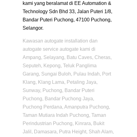
kami yang beralamat di EE Automation &
Technology Sdn Bhd 33, Jalan Puteri 1/8,
Bandar Puteri Puchong, 47100 Puchong,
Selangor.
Kawasan autogate installation dan
autogate service autogate kami di
Ampang, Selayang, Batu Caves, Cheras,
Seputeh, Kepong, Teluk Panglima
Garang, Sungai Buloh, Pulau Indah, Port
Klang, Klang Lama, Petaling Jaya,
Sunway, Puchong, Bandar Puteri
Puchong, Bandar Puchong Jaya,
Puchong Perdana, Amanputra Puchong,
Taman Mutiara Indah Puchong, Taman
Perindustrian Puchong, Kinrara, Bukit
Jalil, Damasara, Putra Height, Shah Alam,