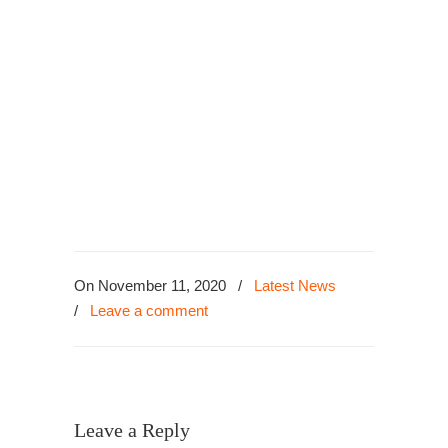
Putra Kajang, Autogate Services Desa
Villa Idaman Kajang, Autogate Repairer
Desa Villa Merab Kajang, Auto Gate
Installer Emerald Heights, Repair
Automatic Gate Goodview Heights
Kajang, Replace Autogate Roller Kajang
East Residence, Auto Gate Repair In
Kajang Perdana.
On November 11, 2020
/
Latest News
/
Leave a comment
Leave a Reply