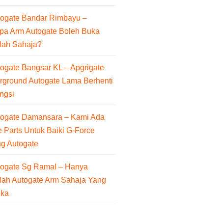
togate Bandar Rimbayu –
pa Arm Autogate Boleh Buka
lah Sahaja?
ogate Bangsar KL – Apgrigate
rground Autogate Lama Berhenti
ngsi
togate Damansara – Kami Ada
 Parts Untuk Baiki G-Force
ng Autogate
togate Sg Ramal – Hanya
lah Autogate Arm Sahaja Yang
uka