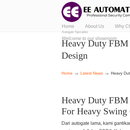
Home
About Us
Why C
Autogate Specialist
Welcome to our showroom
Heavy Duty FBM 9
Design
→
→
Home
Latest News
Heavy Dut
Heavy Duty FBM 9
For Heavy Swing 
Dari autogate lama, kami ganti