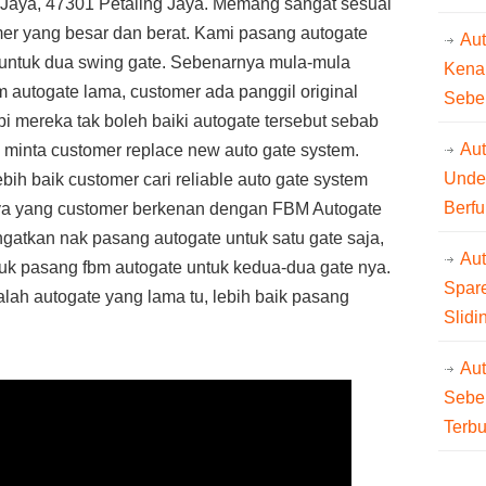
 Jaya, 47301 Petaling Jaya. Memang sangat sesuai
er yang besar dan berat. Kami pasang autogate
Au
 untuk dua swing gate. Sebenarnya mula-mula
Kena
autogate lama, customer ada panggil original
Sebe
tapi mereka tak boleh baiki autogate tersebut sebab
Aut
n minta customer replace new auto gate system.
Unde
bih baik customer cari reliable auto gate system
Berfu
irnya yang customer berkenan dengan FBM Autogate
gatkan nak pasang autogate untuk satu gate saja,
Au
tuk pasang fbm autogate untuk kedua-dua gate nya.
Spare
lah autogate yang lama tu, lebih baik pasang
Slidi
Au
Sebe
Terb