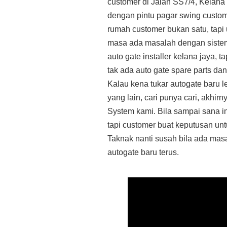
customer di Jalan SS7/4, Kelana
dengan pintu pagar swing custom
rumah customer bukan satu, tapi
masa ada masalah dengan sistem 
auto gate installer kelana jaya, 
tak ada auto gate spare parts da
Kalau kena tukar autogate baru le
yang lain, cari punya cari, akh
System kami. Bila sampai sana in
tapi customer buat keputusan un
Taknak nanti susah bila ada masa
autogate baru terus.