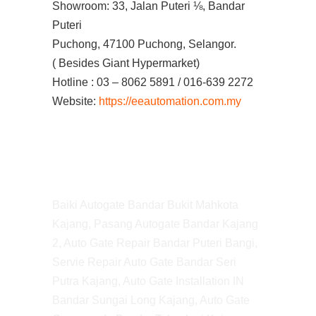
Showroom: 33, Jalan Puteri ⅛, Bandar
Puteri
Puchong, 47100 Puchong, Selangor.
( Besides Giant Hypermarket)
Hotline : 03 – 8062 5891 / 016-639 2272
Website:
https://eeautomation.com.my
Baiki Autogate Bandar Bukit Mahkota
Kajang, Pasang Autogate Bandar Kajang
2, Auto Gate Repair Bandar Puteri Bangi,
Servie Repair Auto Gate Bandar Seri
Putra Kajang, Auto Gate Installation IN
Bandar Sungai Long Kajang, Auto Gate