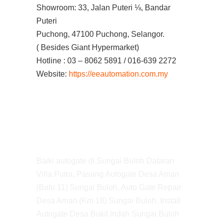
Showroom: 33, Jalan Puteri ⅛, Bandar
Puteri
Puchong, 47100 Puchong, Selangor.
( Besides Giant Hypermarket)
Hotline : 03 – 8062 5891 / 016-639 2272
Website:
https://eeautomation.com.my
Baiki autogate di Sungai Buloh Dataran
Villa Putra, Pasang Autogate Desa Aman
(Batu 11) Sungai Buloh, Auto Gate Repair
Desa Aman (Km 18) Sungai Buloh, Install
Autogate Desa Bukit Indah Sungai Buloh