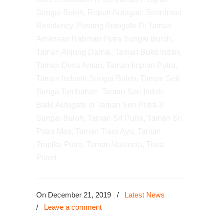
Sungai Buloh, Repair Autogate Sierramas
Residency, Pasang Autogate Di Taman
Amansari Rahman Putra Sungai Buloh,
Taman Anjung Damai, Taman Bukit Indah,
Taman Desa Aman, Taman Impian Putra,
Taman Industri Sungai Buloh, Taman Seri
Bunga Tambahan, Taman Seri Indah,
Baiki Autogate di Taman Seri Putra 3
Sungai Buloh, Taman Sri Putra, Taman Sri
Putra Mas, Taman Tiara Ayu, Taman
Tropika Putra, Taman Valencia, Tiara
Puteri.
On December 21, 2019
/
Latest News
/
Leave a comment