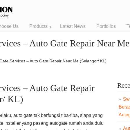
hoose Us
Products
Latest News
Portfolios
T
rvices – Auto Gate Repair Near Me
 Gate Services – Auto Gate Repair Near Me (Selangor/ KL)
Rece
rvices – Auto Gate Repair
r/ KL)
Swi
Bera
Auto
aku, auto gate tak berfungsi tiba-tiba, siapa yang
te installer yang pasang autogate rumah anda dulu
Au