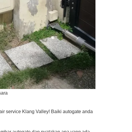
sara
r service Klang Valley! Baiki autogate anda
mbar autogate dan nyatakan apa yang ada