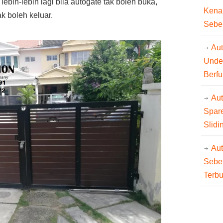
ebih-lebih lagi bila autogate tak boleh buka,
Kena
k boleh keluar.
Sebe
Aut
Unde
Berfu
Au
Spare
Slidi
Au
Sebe
Terb