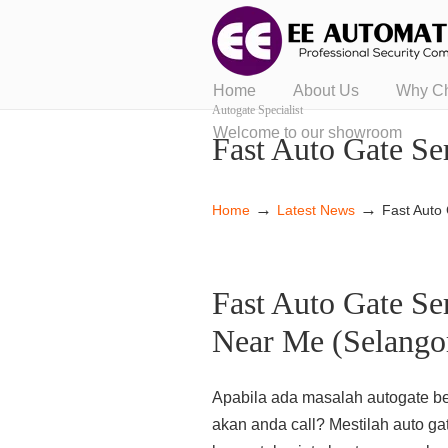
Home
About Us
Why C
Autogate Specialist
Welcome to our showroom
Fast Auto Gate Se
→
→
Home
Latest News
Fast Auto
Fast Auto Gate Se
Near Me (Selango
Apabila ada masalah autogate berl
akan anda call? Mestilah auto ga