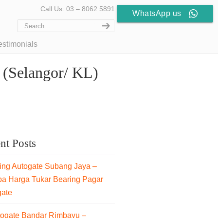
Call Us: 03 – 8062 5891
WhatsApp us
estimonials
 (Selangor/ KL)
nt Posts
ng Autogate Subang Jaya –
pa Harga Tukar Bearing Pagar
gate
togate Bandar Rimbayu –