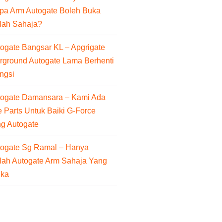
pa Arm Autogate Boleh Buka
lah Sahaja?
ogate Bangsar KL – Apgrigate
rground Autogate Lama Berhenti
ngsi
togate Damansara – Kami Ada
 Parts Untuk Baiki G-Force
ng Autogate
togate Sg Ramal – Hanya
lah Autogate Arm Sahaja Yang
uka