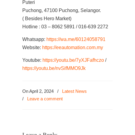
Puteri
Puchong, 47100 Puchong, Selangor.
( Besides Hero Market)
Hotline : 03 – 8062 5891 / 016-639 2272
Whatsapp:
https://wa.me/60124058791
Website:
https://eeautomation.com.my
Youtube:
https://youtu.be/7yXJFafhczo
/
https://youtu.be/nvSifMMO9Jk
On April 2, 2024
/
Latest News
/
Leave a comment
Leave a Reply