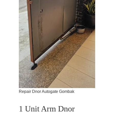
Repair Dnor Autogate Gombak
1 Unit Arm Dnor