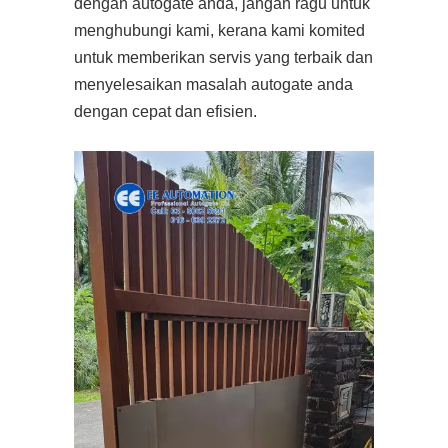
dengan autogate anda, jangan ragu untuk
menghubungi kami, kerana kami komited
untuk memberikan servis yang terbaik dan
menyelesaikan masalah autogate anda
dengan cepat dan efisien.