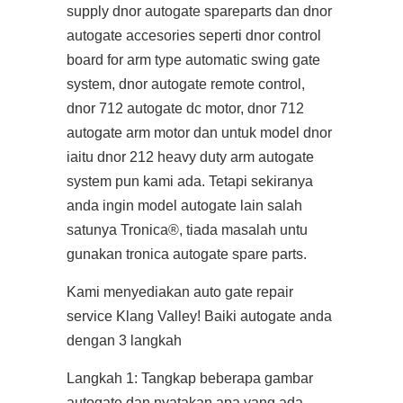
supply dnor autogate spareparts dan dnor
autogate accesories seperti dnor control
board for arm type automatic swing gate
system, dnor autogate remote control,
dnor 712 autogate dc motor, dnor 712
autogate arm motor dan untuk model dnor
iaitu dnor 212 heavy duty arm autogate
system pun kami ada. Tetapi sekiranya
anda ingin model autogate lain salah
satunya Tronica®, tiada masalah untu
gunakan tronica autogate spare parts.
Kami menyediakan auto gate repair
service Klang Valley! Baiki autogate anda
dengan 3 langkah
Langkah 1: Tangkap beberapa gambar
autogate dan nyatakan apa yang ada