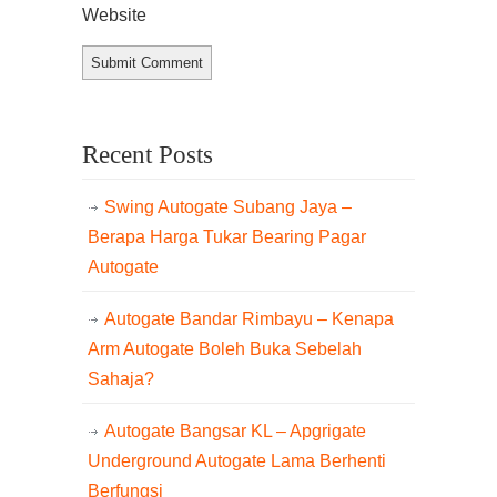
Website
Recent Posts
Swing Autogate Subang Jaya –
Berapa Harga Tukar Bearing Pagar
Autogate
Autogate Bandar Rimbayu – Kenapa
Arm Autogate Boleh Buka Sebelah
Sahaja?
Autogate Bangsar KL – Apgrigate
Underground Autogate Lama Berhenti
Berfungsi