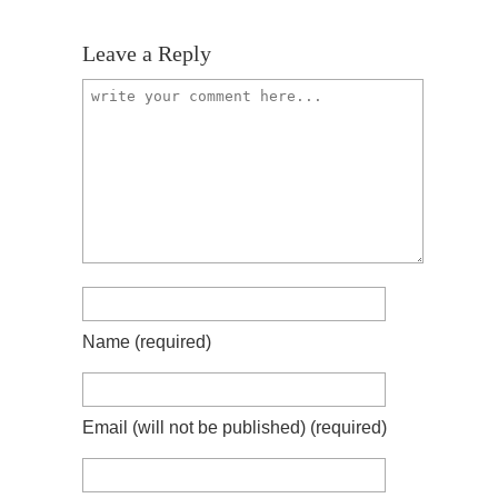
Leave a Reply
Name
(required)
Email (will not be published)
(required)