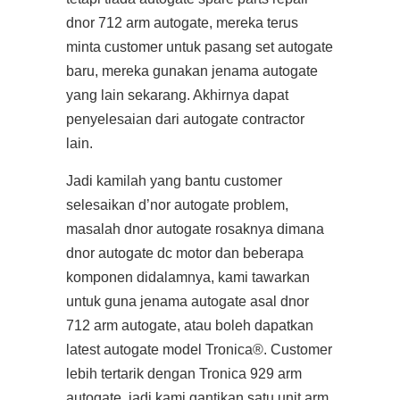
dnor 712 arm autogate, mereka terus
minta customer untuk pasang set autogate
baru, mereka gunakan jenama autogate
yang lain sekarang. Akhirnya dapat
penyelesaian dari autogate contractor
lain.
Jadi kamilah yang bantu customer
selesaikan d’nor autogate problem,
masalah dnor autogate rosaknya dimana
dnor autogate dc motor dan beberapa
komponen didalamnya, kami tawarkan
untuk guna jenama autogate asal dnor
712 arm autogate, atau boleh dapatkan
latest autogate model Tronica®. Customer
lebih tertarik dengan Tronica 929 arm
autogate, jadi kami gantikan satu unit arm