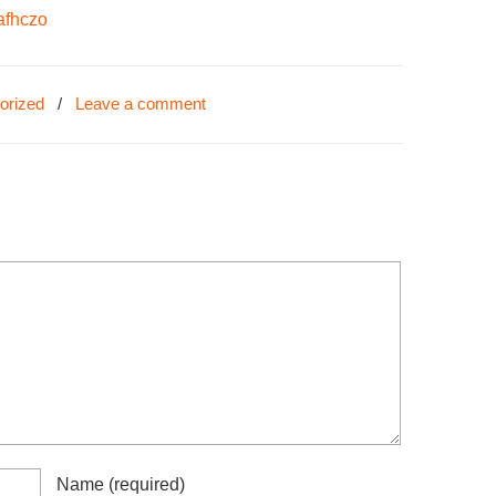
afhczo
orized
/
Leave a comment
Name
(required)