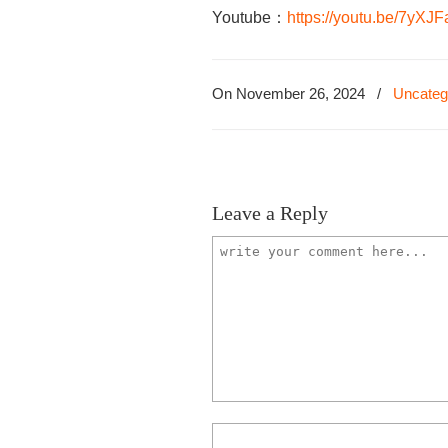
Youtube：
https://youtu.be/7yXJF
On November 26, 2024
/
Uncateg
Leave a Reply