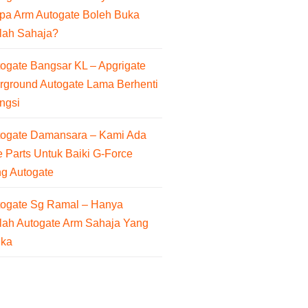
pa Arm Autogate Boleh Buka
lah Sahaja?
ogate Bangsar KL – Apgrigate
rground Autogate Lama Berhenti
ngsi
togate Damansara – Kami Ada
 Parts Untuk Baiki G-Force
ng Autogate
togate Sg Ramal – Hanya
lah Autogate Arm Sahaja Yang
uka