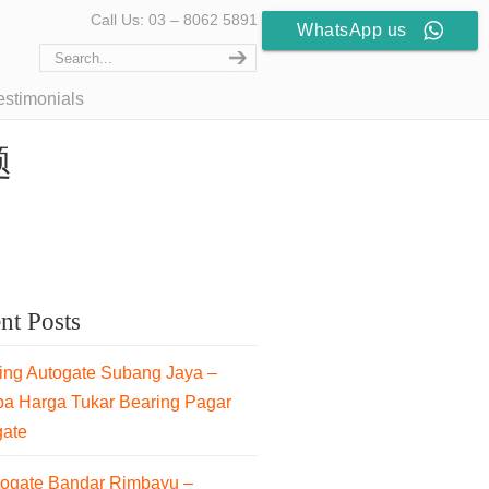
Call Us: 03 – 8062 5891
WhatsApp us
estimonials
题
nt Posts
ng Autogate Subang Jaya –
pa Harga Tukar Bearing Pagar
gate
togate Bandar Rimbayu –